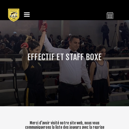
النادي الرياضي
CLUB ATHLÉTIQUE
البنزرتي
BIZERTIN
EFFECTIF ET STAFF BOXE
LE CLUB
CALENDRIER
BILLETTERIE
ACTUALITÉS
CONTACT
BOUTIQUE
CLUB
FOOTBALL
Merci d’avoir visité notre site web, nous vous
BASKETBALL
communiquerons la liste des joueurs avec la reprise