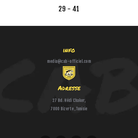
29 - 41
HANDBALL
BOXE
info
media@cab-officiel.com
Adresse
27 Bd. Hédi Chaker,
7000 Bizerte ,Tunisie