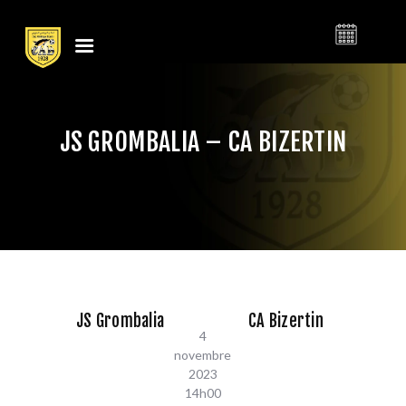
النادي الرياضي
CLUB ATHLÉTIQUE
البنزرتي
BIZERTIN
JS GROMBALIA – CA BIZERTIN
LE CLUB
CALENDRIER
BILLETTERIE
ACTUALITÉS
CONTACT
BOUTIQUE
JS Grombalia
CA Bizertin
CLUB
4
novembre
FOOTBALL
2023
BASKETBALL
14h00