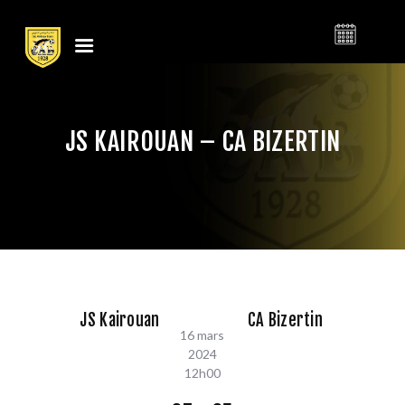
النادي الرياضي
CLUB ATHLÉTIQUE
البنزرتي
BIZERTIN
JS KAIROUAN – CA BIZERTIN
LE CLUB
CALENDRIER
BILLETTERIE
ACTUALITÉS
CONTACT
BOUTIQUE
JS Kairouan
CA Bizertin
CLUB
16 mars
2024
FOOTBALL
12h00
BASKETBALL