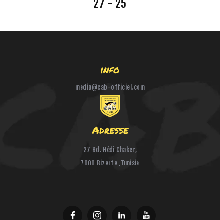
27 - 25
HANDBALL
BOXE
info
media@cab-officiel.com
Adresse
27 Bd. Hédi Chaker,
7000 Bizerte ,Tunisie