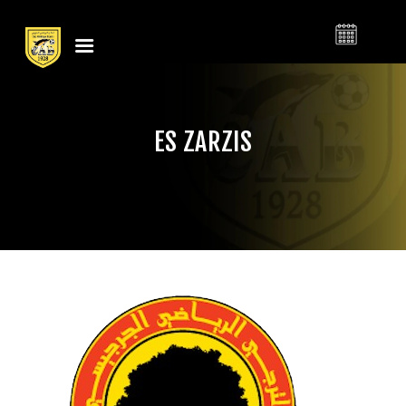
النادي الرياضي
CLUB ATHLÉTIQUE
البنزرتي
BIZERTIN
ES ZARZIS
LE CLUB
CALENDRIER
BILLETTERIE
ACTUALITÉS
CONTACT
BOUTIQUE
CLUB
FOOTBALL
BASKETBALL