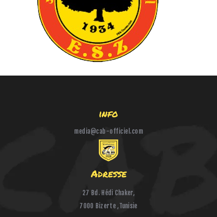
HANDBALL
BOXE
info
media@cab-officiel.com
Adresse
27 Bd. Hédi Chaker,
7000 Bizerte ,Tunisie