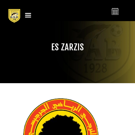
النادي الرياضي
CLUB ATHLÉTIQUE
البنزرتي
BIZERTIN
ES ZARZIS
LE CLUB
CALENDRIER
BILLETTERIE
ACTUALITÉS
CONTACT
BOUTIQUE
CLUB
FOOTBALL
BASKETBALL