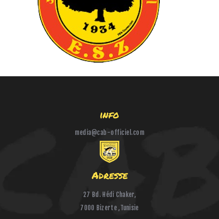
HANDBALL
BOXE
info
media@cab-officiel.com
Adresse
27 Bd. Hédi Chaker,
7000 Bizerte ,Tunisie