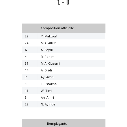
1 - 0
HANDBALL
BOXE
Composition officielle
22
Y. Maktouf
24
M.A. Allela
6
A. Seydi
4
R. Rehimi
31
M.A. Guesmi
14
A. Dridi
7
Ay. Amri
8
I. Cissokho
11
W. Timi
9
Ah. Amri
28
N. Ayinde
Remplaçants