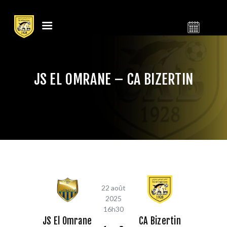
النادي الرياضي
CLUB ATHLÉTIQUE
البنزرتي
BIZERTIN
JS EL OMRANE – CA BIZERTIN
LE CLUB
CALENDRIER
BILLETTERIE
ACTUALITÉS
CONTACT
BOUTIQUE
CLUB
22 août
2025
FOOTBALL
16h30
JS El Omrane
CA Bizertin
BASKETBALL