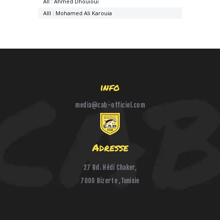
AII : Ahmed Dhouioui
AIII : Mohamed Ali Karouia
info
media@cab-officiel.com
Adresse
27 Bd. Hédi Chaker,
7000 Bizerte ,Tunisie