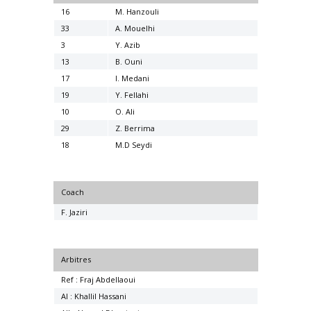
16
M. Hanzouli
33
A. Mouelhi
3
Y. Azib
13
B. Ouni
17
I. Medani
19
Y. Fellahi
10
O. Ali
29
Z. Berrima
18
M.D Seydi
Coach
F. Jaziri
Arbitres
Ref : Fraj Abdellaoui
AI : Khallil Hassani