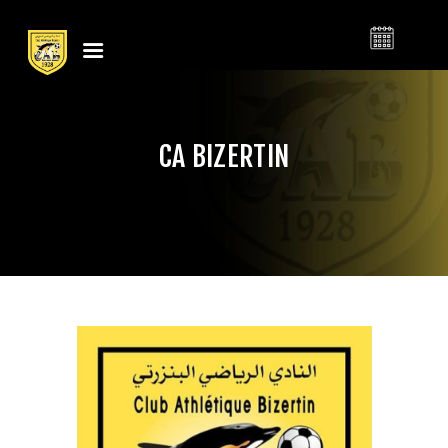
النادي الرياضي
CLUB ATHLÉTIQUE
البنزرتي
BIZERTIN
CA BIZERTIN
LE CLUB
CALENDRIER
BILLETTERIE
ACTUALITÉS
CONTACT
BOUTIQUE
CLUB
FOOTBALL
BASKETBALL