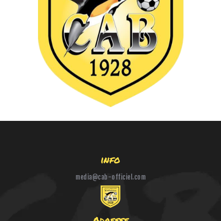
HANDBALL
BOXE
info
media@cab-officiel.com
Adresse